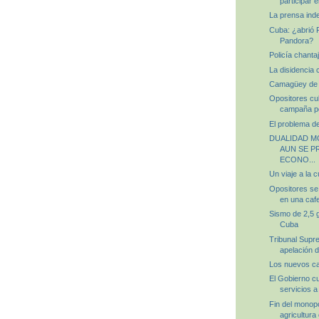
participar e
La prensa inde
Cuba: ¿abrió R
Pandora?
Policía chant
La disidencia
Camagüey de 
Opositores cu
campaña por
El problema d
DUALIDAD M
AUN SE 
ECONO...
Un viaje a la 
Opositores se
en una cafe
Sismo de 2,5 
Cuba
Tribunal Supr
apelación d
Los nuevos ca
El Gobierno c
servicios a
Fin del monopo
agricultur