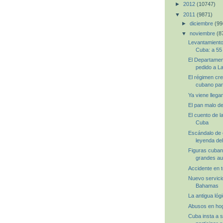
►
2012
(10747)
▼
2011
(9871)
►
diciembre
(99
▼
noviembre
(8
Levantamiento
Cuba: a 55
El Departament
pedido a La
El régimen cr
cubano para
Ya viene llega
El pan malo de
El cuento de l
Cuba
Escándalo de 
leyenda del 
Figuras cuban
grandes au
Accidente en 
Nuevo servicio
Bahamas
La antigua lóg
Abusos en hog
Cuba insta a 