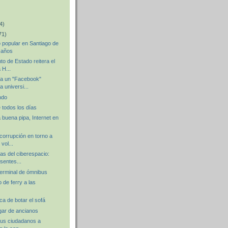
4)
71)
 popular en Santiago de
 años
o de Estado reitera el
 H...
ea un "Facebook"
 universi...
ndo
 todos los días
a buena pipa, Internet en
corrupción en torno a
vol...
as del ciberespacio:
sentes...
terminal de ómnibus
 de ferry a las
ica de botar el sofá
ar de ancianos
sus ciudadanos a