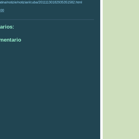
latina/notizie/notiziari/cuba/20111130182935351582.html
:00
arios:
omentario