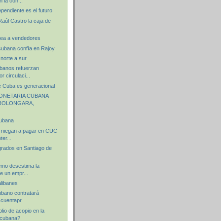
n la con...
pendiente es el futuro
aúl Castro la caja de
ajea a vendedores
 cubana confía en Rajoy
norte a sur
banos refuerzan
 circulaci...
e Cuba es generacional
ONETARIA CUBANA
PROLONGARA,
cubana
 niegan a pagar en CUC
ter...
grados en Santiago de
emo desestima la
e un empr...
libanes
ubano contratará
 cuentapr...
lio de acopio en la
a cubana?