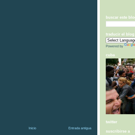
buscar este blo
traducir el blog
Powered by
cuba
twitter
Inicio
Entrada antigua
suscribirse a