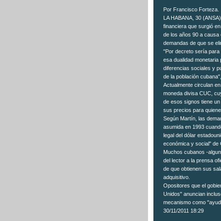
Por Francisco Forteza.
LA HABANA, 30 (ANSA)-
financiera que surgió en
de los años 90 a causa 
demandas de que se eli
"Por decreto sería para 
esa dualidad monetaria 
diferencias sociales y p
de la población cubana"
Actualmente circulan en 
moneda divisa CUC, cuy
de esos signos tiene un
sus precios para quiene
Según Martín, las deman
asumida en 1993 cuando 
legal del dólar estadoun
económica y social" de
Muchos cubanos -algunos
del lector a la prensa ofi
de que obtienen sus sal
adquisitivo.
Opositores que el gobi
Unidos" anuncian inclus
mecanismo como "ayuda
30/11/2011 18:29