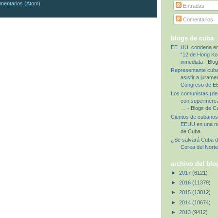
mentarios (Atom)
Entradas
Comentarios
blogs de cuba
EE. UU. condena en
“12 de Hong Kon
inmediata
- Blo
Representante cub
asistir a jurame
Congreso de 
Los comunistas (de
con supermerca
…
- Blogs de C
Cientos de cubanos 
EEUU en una 
de Cuba
¿Se salvará Cuba d
Corea del Nort
archivo del blo
►
2017
(6121)
►
2016
(11379)
►
2015
(13012)
►
2014
(10674)
►
2013
(9412)