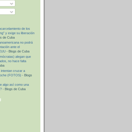
carcelamiento de los
g” y exige su liberación
gs de Cuba
anoamericana no podrá
ntación ante el
EEUU
- Blogs de Cuba
mócratas) alegan que
dos, no hace falta
uba
intentan cruzar a
noche (FOTOS)
- Blogs
e algo así como una
e?
- Blogs de Cuba
g