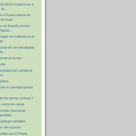
so de EEUU espera ver a
du...
á a Rusia cadena de
de muni...
es en España envían
itarios...
engue se extiende en la
ja
zada de ser desalojada
tr...
ernet en la isla
Cuba
presidencial cambiaría
te
mañana
cias a cuentapropistas
de las tierras ociosas I
e venta de casas
rsales bancarias
ponibles ...
paisaje capitalino
es del racismo
filan por El Prado