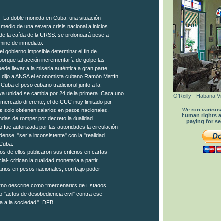
 La doble moneda en Cuba, una situación
 medio de una severa crisis nacional a inicios
de la caída de la URSS, se prolongará pese a
mine de inmediato.
el gobierno imposible determinar el fin de
porque tal acción incrementaría de golpe las
uede llevar a la miseria auténtica a gran parte
, dijo a ANSA el economista cubano Ramón Martín.
Cuba el peso cubano tradicional junto a la
a unidad se cambia por 24 de la primera. Cada uno
O'Reilly - Habana Vi
 mercado diferente, el de CUC muy limitado por
We run various 
s solo obtienen salarios en pesos nacionales.
human rights a
das de romper por decreto la dualidad
paying for se
fue autorizada por las autoridades la circulación
idense, "sería inconsistente" con la "realidad
 Cuba.
 de ellos publicaron sus criterios en cartas
cial- critican la dualidad monetaria a partir
arios en pesos nacionales, con bajo poder
erno describe como "mercenarios de Estados
o "actos de desobediencia civil" contra ese
 a la sociedad ". DFB