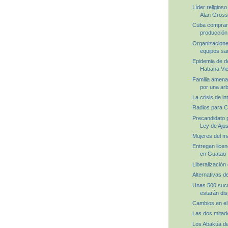
Líder religio
Alan Gross 
Cuba comprar
producción 
Organizacion
equipos san
Epidemia de d
Habana Vie
Familia amena
por una arbi
La crisis de int
Radios para 
Precandidato 
Ley de Ajus
Mujeres del 
Entregan licen
en Guatao
Liberalización 
Alternativas d
Unas 500 sucu
estarán dis
Cambios en el 
Las dos mitad
Los Abakúa des